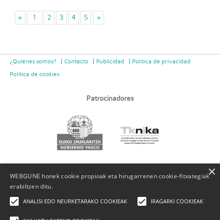
«
1
2
3
4
5
»
¿Quiénes somos?
Contacto
Publicidad
Politica de privacidad
Política de cookies
Patrocinadores
×
WEBGUNE honek cookie propioak eta hirugarrenen cookie-fitxategiak
erabiltzen ditu.
ANALISI EDO NEURKETARAKO COOKIEAK
IRAGARKI COOKIEAK