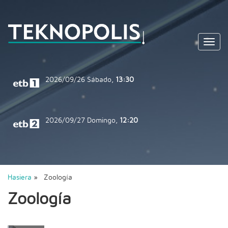
Toggl
navig
2026/09/26
Sábado,
13:30
2026/09/27
Domingo,
12:20
Hasiera
» Zoología
Zoología