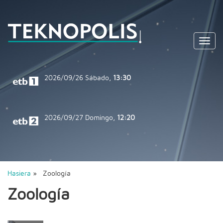
Toggl
navig
2026/09/26
Sábado,
13:30
2026/09/27
Domingo,
12:20
Hasiera
» Zoología
Zoología