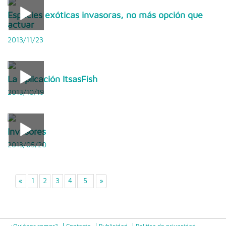
Especies exóticas invasoras, no más opción que
actuar
2013/11/23
La aplicación ItsasFish
2013/10/19
Invasores
2013/05/20
«
1
2
3
4
5
»
¿Quiénes somos?
Contacto
Publicidad
Politica de privacidad