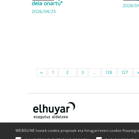
dela onartu”
2026/0
2026/04/25
«
1
2
3
...
126
127
WEBGUNE honek cookie propioak eta hirugarrenen cookie-fitxategiak
Nor gara
Kontaktua
Publizitatea
Pribatutasun politika