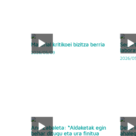
Material kritikoei bizitza berria
Segurt
labora
2026/05/09
2026/0
Ane Zabaleta: “Aldaketak egin
Deba i
behar ditugu eta ura finitua
ahaleg