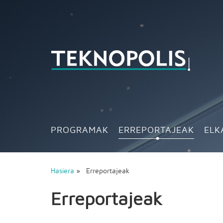
PROGRAMAK
ERREPORTAJEAK
ELK
Hasiera
» Erreportajeak
Erreportajeak