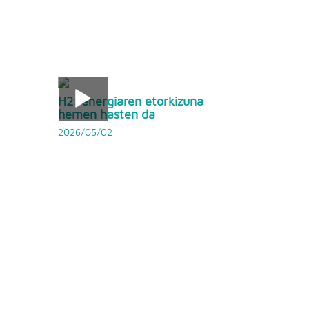
H2: energiaren etorkizuna
hemen hasten da
2026/05/02