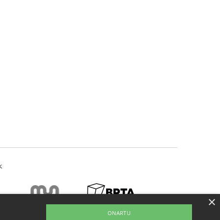
k
×
ONARTU