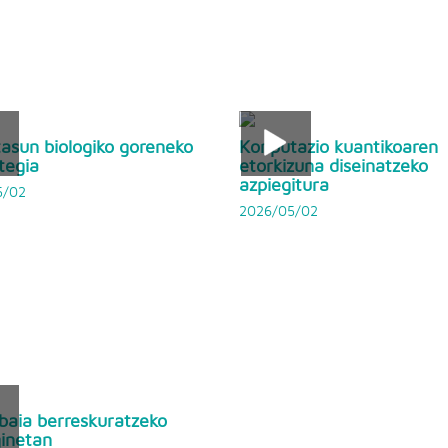
asun biologiko goreneko
Konputazio kuantikoaren
tegia
etorkizuna diseinatzeko
azpiegitura
5/02
2026/05/02
baia berreskuratzeko
inetan