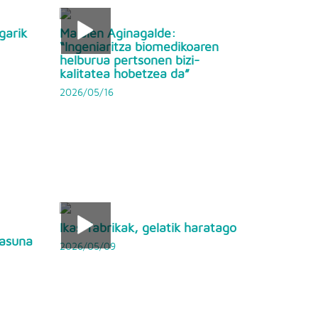
garik
Maialen Aginagalde:
“Ingeniaritza biomedikoaren
helburua pertsonen bizi-
kalitatea hobetzea da”
2026/05/16
Ikas-fabrikak, gelatik haratago
tasuna
2026/05/09