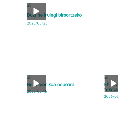
Buztina Irulegi birsortzeko
2026/05/23
Beso bionikoa neurrira
Ehun a
teknol
2026/05/16
2026/05