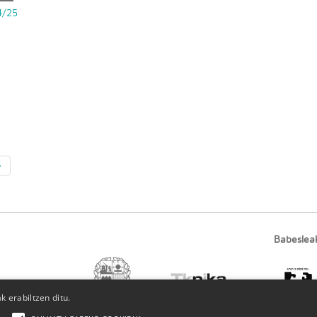
4/25
»
Babeslea
 erabiltzen ditu.