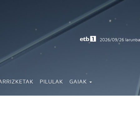
2026/09/26
larunba
ARRIZKETAK
PILULAK
GAIAK