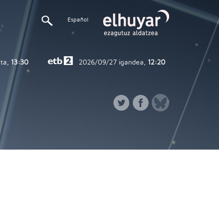
Español
ta,
13:30
2026/09/27
igandea,
12:20