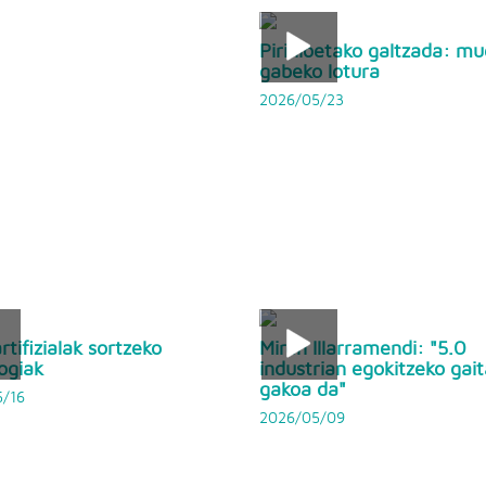
Pirinioetako galtzada: mu
gabeko lotura
2026/05/23
rtifizialak sortzeko
Miren Illarramendi: "5.0
ogiak
industrian egokitzeko gai
gakoa da"
/16
2026/05/09