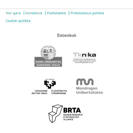
Nor gara
Kontaktua
Publizitatea
Pribatutasun politika
Cookie-politika
Babesleak