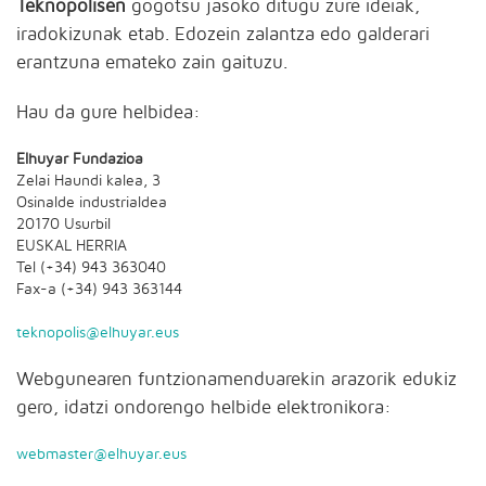
Teknopolisen
gogotsu jasoko ditugu zure ideiak,
iradokizunak etab. Edozein zalantza edo galderari
erantzuna emateko zain gaituzu.
Hau da gure helbidea:
Elhuyar Fundazioa
Zelai Haundi kalea, 3
Osinalde industrialdea
20170 Usurbil
EUSKAL HERRIA
Tel (+34) 943 363040
Fax-a (+34) 943 363144
teknopolis@elhuyar.eus
Webgunearen funtzionamenduarekin arazorik edukiz
gero, idatzi ondorengo helbide elektronikora:
webmaster@elhuyar.eus