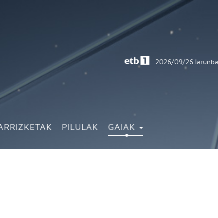
2026/09/26
larunba
ARRIZKETAK
PILULAK
GAIAK