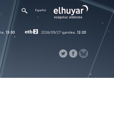
Español
ta,
13:30
2026/09/27
igandea,
12:20