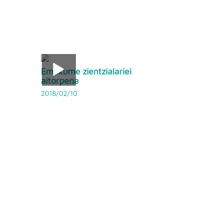
Emakume zientzialariei
aitorpena
2018/02/10