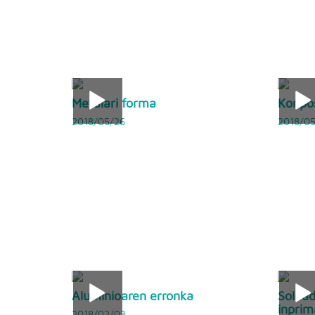
Metalari forma
Konpo
2018/05/26
2018/05
Aluminioaren erronka
Soldad
inprim
2018/02/03