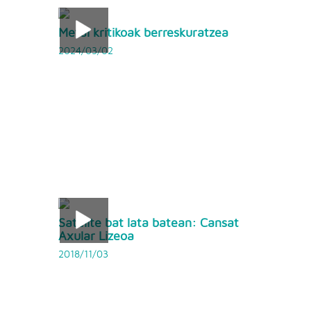
Metal kritikoak berreskuratzea
2024/03/02
Satelite bat lata batean: Cansat
Axular Lizeoa
2018/11/03