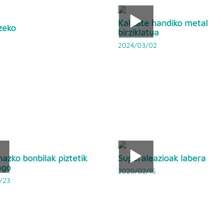
Kalitate handiko metal
zeko
birziklatua
2024/03/02
nazko bonbilak piztetik
Superaleazioak labera
ago
2020/02/15
/23