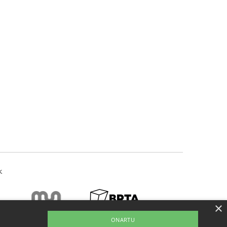
k
×
ONARTU