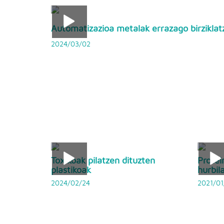
Automatizazioa metalak errazago birziklat
2024/03/02
Toxikoak pilatzen dituzten
Protei
plastikoak
hurbil
2024/02/24
2021/01