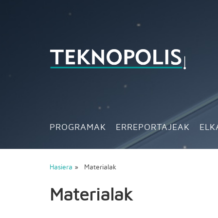
PROGRAMAK
ERREPORTAJEAK
ELK
Hasiera
» Materialak
Materialak