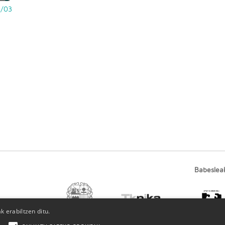
2/03
Babeslea
 erabiltzen ditu.