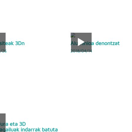
siteak 3Dn
Aluminioa denontzat
/26
2018/04/14
ura eta 3D
agailuak indarrak batuta