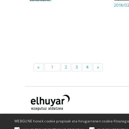
2018/0
«
1
2
3
4
»
WEBGUNE honek cookie propioak eta hirugarrenen cookie-fitxategiak
Nor gara
Kontaktua
Publizitatea
Pribatutasun politika