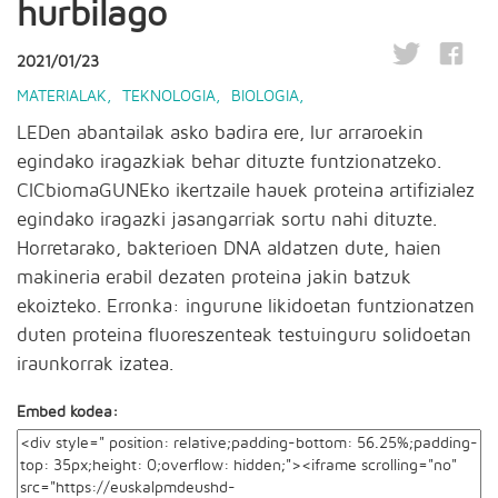
hurbilago
2021/01/23
MATERIALAK
,
TEKNOLOGIA
,
BIOLOGIA
,
LEDen abantailak asko badira ere, lur arraroekin
egindako iragazkiak behar dituzte funtzionatzeko.
CICbiomaGUNEko ikertzaile hauek proteina artifizialez
egindako iragazki jasangarriak sortu nahi dituzte.
Horretarako, bakterioen DNA aldatzen dute, haien
makineria erabil dezaten proteina jakin batzuk
ekoizteko. Erronka: ingurune likidoetan funtzionatzen
duten proteina fluoreszenteak testuinguru solidoetan
iraunkorrak izatea.
Embed kodea: