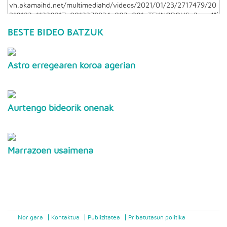
BESTE BIDEO BATZUK
Astro erregearen koroa agerian
Aurtengo bideorik onenak
Marrazoen usaimena
Nor gara
Kontaktua
Publizitatea
Pribatutasun politika