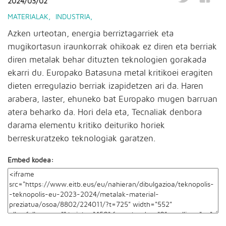
2024/03/02
MATERIALAK
,
INDUSTRIA
,
Azken urteotan, energia berriztagarriek eta
mugikortasun iraunkorrak ohikoak ez diren eta berriak
diren metalak behar dituzten teknologien gorakada
ekarri du. Europako Batasuna metal kritikoei eragiten
dieten erregulazio berriak izapidetzen ari da. Haren
arabera, laster, ehuneko bat Europako mugen barruan
atera beharko da. Hori dela eta, Tecnaliak denbora
darama elementu kritiko deituriko horiek
berreskuratzeko teknologiak garatzen.
Embed kodea: