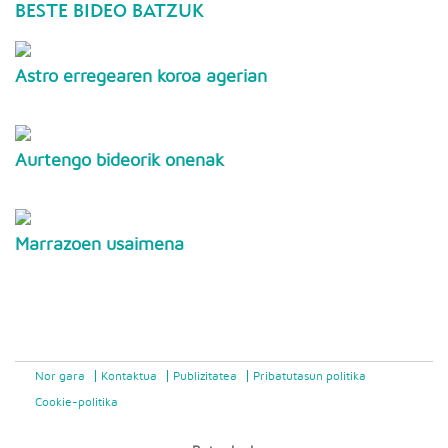
BESTE BIDEO BATZUK
Astro erregearen koroa agerian
Aurtengo bideorik onenak
Marrazoen usaimena
Nor gara
Kontaktua
Publizitatea
Pribatutasun politika
Cookie-politika