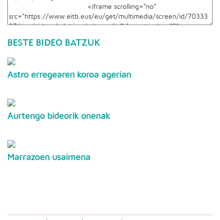
BESTE BIDEO BATZUK
Astro erregearen koroa agerian
Aurtengo bideorik onenak
Marrazoen usaimena