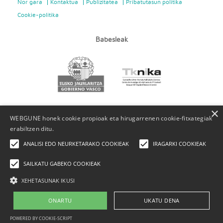
Nor gara
Kontaktua
Publizitatea
Pribatutasun politika
Cookie-politika
Babesleak
×
WEBGUNE honek cookie propioak eta hirugarrenen cookie-fitxategiak
erabiltzen ditu.
ANALISI EDO NEURKETARAKO COOKIEAK
IRAGARKI COOKIEAK
SAILKATU GABEKO COOKIEAK
XEHETASUNAK IKUSI
ONARTU
UKATU DENA
POWERED BY COOKIE-SCRIPT