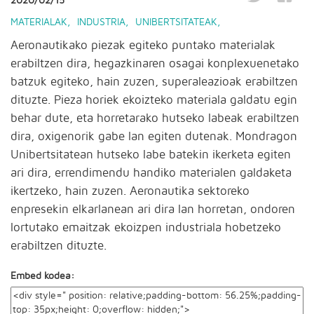
2020/02/15
MATERIALAK
,
INDUSTRIA
,
UNIBERTSITATEAK
,
Aeronautikako piezak egiteko puntako materialak
erabiltzen dira, hegazkinaren osagai konplexuenetako
batzuk egiteko, hain zuzen, superaleazioak erabiltzen
dituzte. Pieza horiek ekoizteko materiala galdatu egin
behar dute, eta horretarako hutseko labeak erabiltzen
dira, oxigenorik gabe lan egiten dutenak. Mondragon
Unibertsitatean hutseko labe batekin ikerketa egiten
ari dira, errendimendu handiko materialen galdaketa
ikertzeko, hain zuzen. Aeronautika sektoreko
enpresekin elkarlanean ari dira lan horretan, ondoren
lortutako emaitzak ekoizpen industriala hobetzeko
erabiltzen dituzte.
Embed kodea: