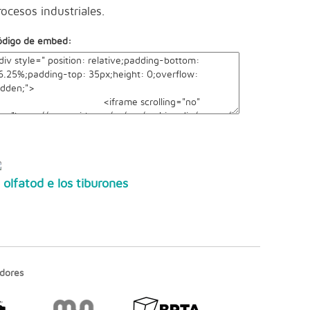
rocesos industriales.
ódigo de embed:
l olfatod e los tiburones
dores