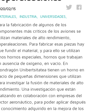
020/02/15
ATERIALES
,
INDUSTRIA
,
UNIVERSIDADES
,
ara la fabricación de algunos de los
omponentes más críticos de los aviones se
tilizan materiales de alto rendimiento,
uperaleaciones. Para fabricar esas piezas hay
ue fundir el material, y para ello se utilizan
nos hornos especiales, hornos que trabajan
n ausencia de oxígeno, en vacío. En
ondragón Unibertsitatea tienen un horno en
acío de pequeñas dimensiones que utilizan
ara investigar la fusión de materiales de alto
endimiento. Una investigación que están
ealizando en colaboración con empresas del
ector aeronáutico, para poder aplicar después
l conocimiento adquirido en la mejora de los