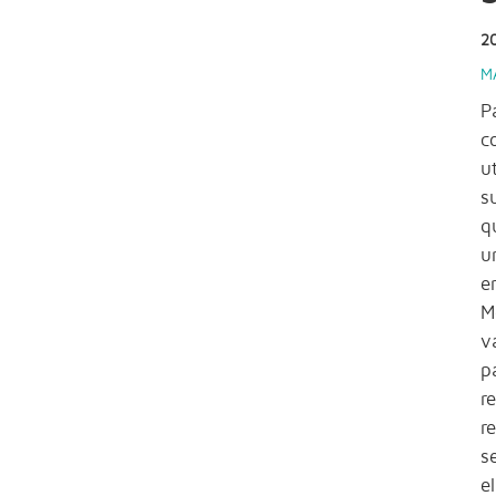
2
M
P
c
u
s
q
u
e
M
v
p
r
r
s
e