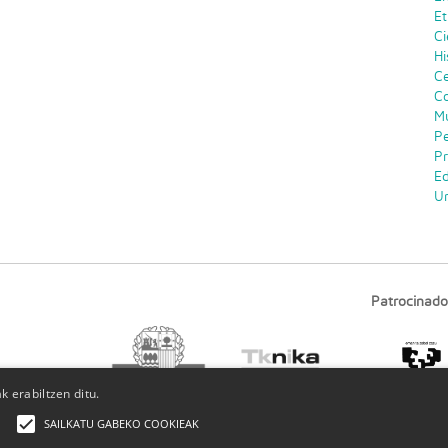
Et
Ci
Hi
Ce
C
M
Pe
P
E
Un
Patrocinado
 erabiltzen ditu.
SAILKATU GABEKO COOKIEAK