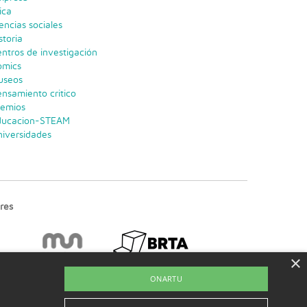
ica
encias sociales
storia
ntros de investigación
omics
useos
nsamiento critico
remios
ducacion-STEAM
iversidades
res
×
ONARTU