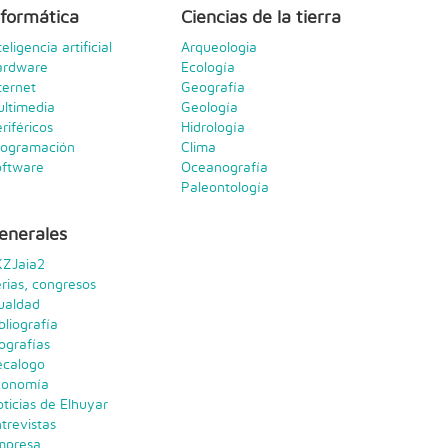
nformática
Ciencias de la tierra
teligencia artificial
Arqueologia
ardware
Ecología
ternet
Geografía
ltimedia
Geología
riféricos
Hidrología
rogramación
Clima
oftware
Oceanografía
Paleontología
enerales
KZJaia2
rias, congresos
ualdad
bliografía
ografías
ecalogo
conomía
ticias de Elhuyar
trevistas
mpresa