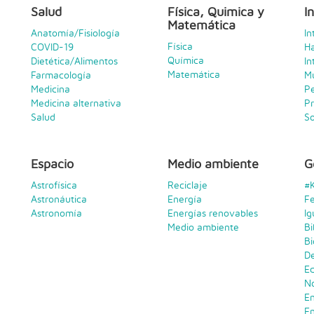
Salud
Física, Quimica y
I
Matemática
Anatomía/Fisiología
In
Física
COVID-19
H
Química
Dietética/Alimentos
In
Matemática
Farmacología
Mu
Medicina
Pe
Medicina alternativa
P
Salud
S
Espacio
Medio ambiente
G
Astrofísica
Reciclaje
#
Astronáutica
Energía
Fe
Astronomía
Energías renovables
Ig
Medio ambiente
Bi
Bi
D
E
No
En
E