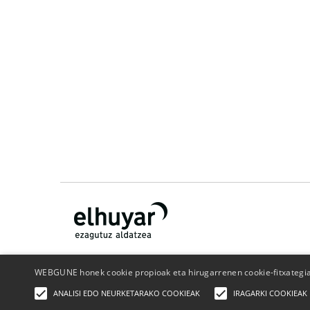
WEBGUNE honek cookie propioak eta hirugarrenen cookie-fitxategiak
¿Quiénes somos?
Contacto
Publicidad
Politica de
ANALISI EDO NEURKETARAKO COOKIEAK
IRAGARKI COOKIEAK
privacidad