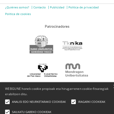
¿Quiénes somos?
Contacto
Publicidad
Politica de privacidad
Política de cookies
Patrocinadores
WEBGUNE honek cookie propioak eta hirugarrenen cookie-fitxategiak
erabiltzen ditu.
ANALISI EDO NEURKETARAKO COOKIEAK
IRAGARKI COOKIEAK
SAILKATU GABEKO COOKIEAK