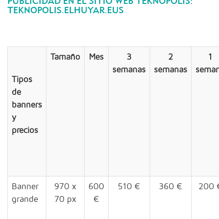
PUBLICIDAD EN EL SITIO WEB TEKNOPOLIS:
TEKNOPOLIS.ELHUYAR.EUS
Tamaño
Mes
3
2
1
semanas
semanas
sema
Tipos
de
banners
y
precios
Banner
970 x
600
510 €
360 €
200 
grande
70 px
€