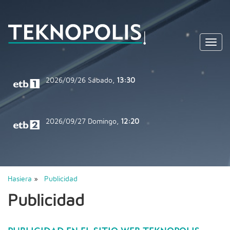
Toggl
navig
2026/09/26
Sábado,
13:30
2026/09/27
Domingo,
12:20
Hasiera
»
Publicidad
Publicidad