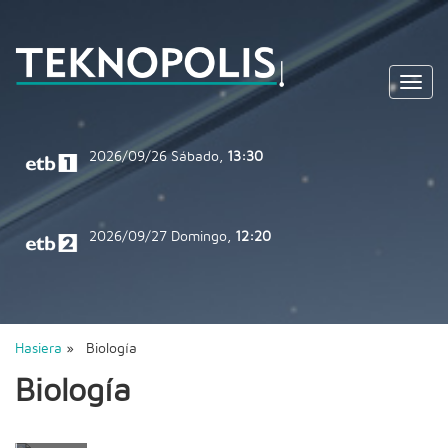
Toggl
navig
2026/09/26
Sábado,
13:30
2026/09/27
Domingo,
12:20
Hasiera
» Biología
Biología