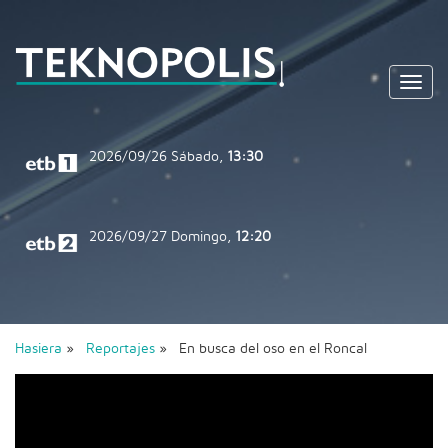
Toggl
navig
2026/09/26
Sábado,
13:30
2026/09/27
Domingo,
12:20
Hasiera
»
Reportajes
» En busca del oso en el Roncal