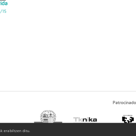
vida
/15
Patrocinado
 erabiltzen ditu.