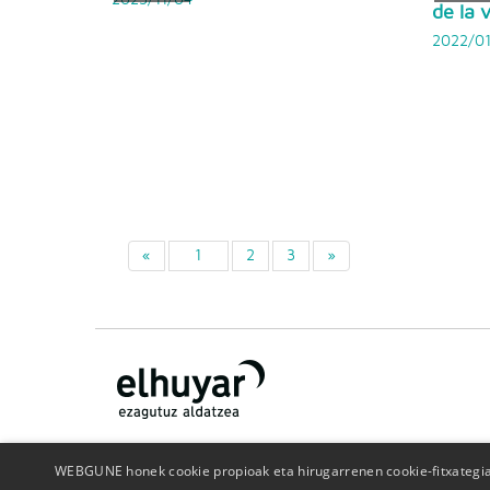
de la 
2022/01
«
1
2
3
»
WEBGUNE honek cookie propioak eta hirugarrenen cookie-fitxategiak
¿Quiénes somos?
Contacto
Publicidad
Politica de