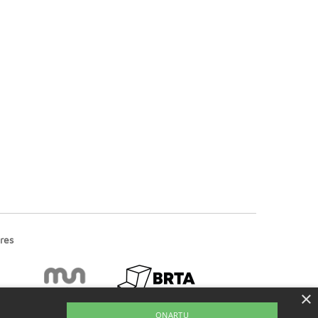
res
×
ONARTU