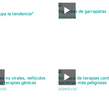
Vigilantes de garrapatas
upa la tendencia"
2025/10/18
es no virales, vehículos
En busca de terapias cont
as terapias génicas
bacterias más peligrosas
2/03
2024/01/20