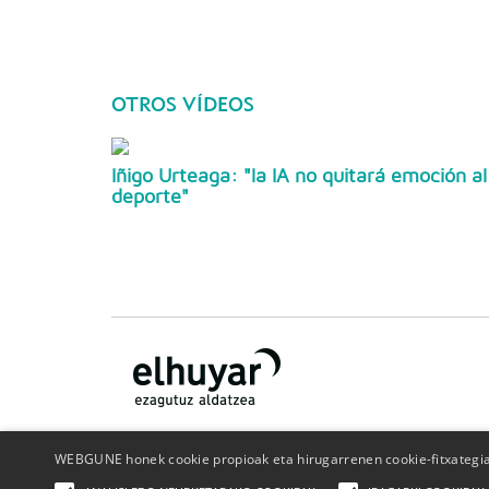
OTROS VÍDEOS
Iñigo Urteaga: "la IA no quitará emoción al
deporte"
WEBGUNE honek cookie propioak eta hirugarrenen cookie-fitxategiak
¿Quiénes somos?
Contacto
Publicidad
Politica de