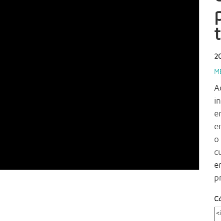
2
M
A
i
e
e
o
c
e
p
C