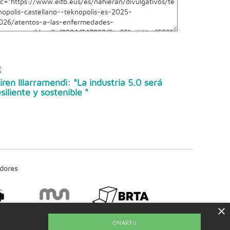
iren Illarramendi: "La industria 5.0 será
esiliente y sostenible "
dores
×
ONARTU