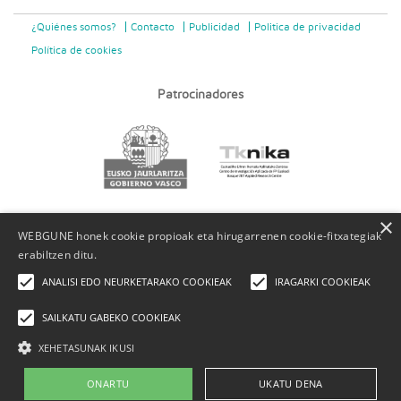
¿Quiénes somos?
Contacto
Publicidad
Politica de privacidad
Política de cookies
Patrocinadores
×
WEBGUNE honek cookie propioak eta hirugarrenen cookie-fitxategiak
erabiltzen ditu.
ANALISI EDO NEURKETARAKO COOKIEAK
IRAGARKI COOKIEAK
SAILKATU GABEKO COOKIEAK
XEHETASUNAK IKUSI
ONARTU
UKATU DENA