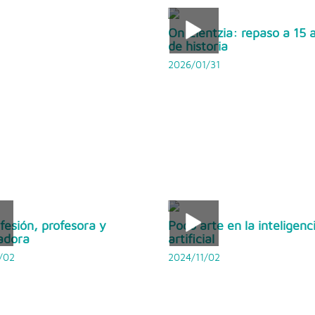
On Zientzia: repaso a 15 
de historia
2026/01/31
fesión, profesora y
Poco arte en la inteligenc
adora
artificial
/02
2024/11/02