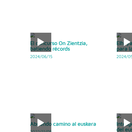
El concurso On Zientzia,
Elhuya
batiendo récords
para l
2024/06/15
2024/0
Abriendo camino al euskera
Intelig
del eu
2022/11/05