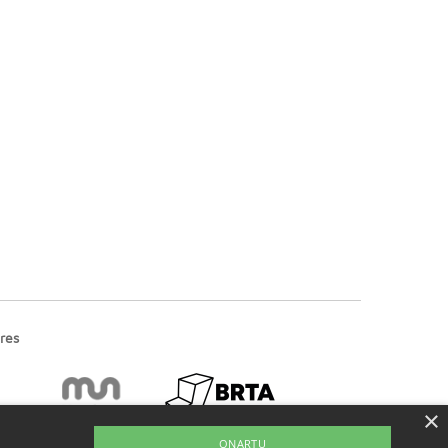
res
×
ONARTU