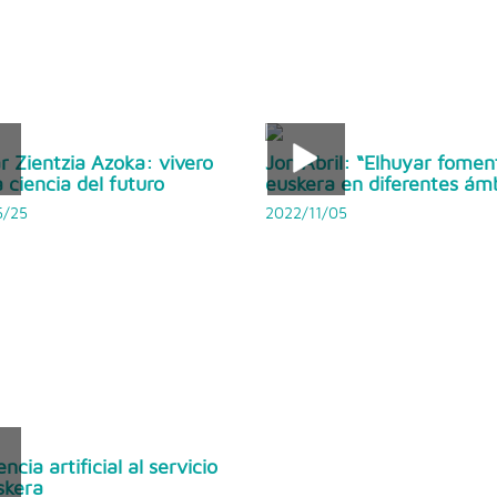
r Zientzia Azoka: vivero
Jon Abril: “Elhuyar fomen
a ciencia del futuro
euskera en diferentes ám
5/25
2022/11/05
encia artificial al servicio
skera