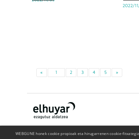
2022/11
«
1
2
3
4
5
»
WEBGUNE honek cookie propioak eta hirugarrenen cookie-fitxategiak
¿Quiénes somos?
Contacto
Publicidad
Politica de