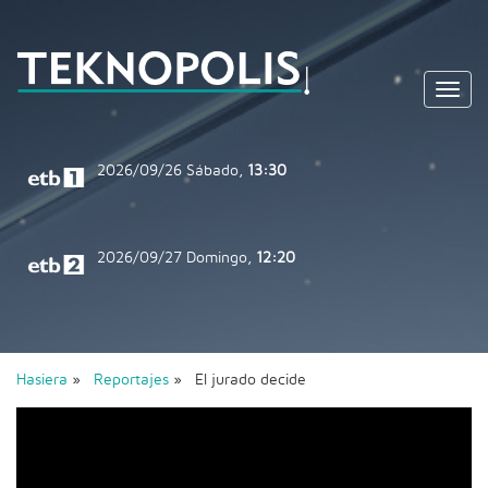
Toggl
navig
2026/09/26
Sábado,
13:30
2026/09/27
Domingo,
12:20
Hasiera
»
Reportajes
» El jurado decide