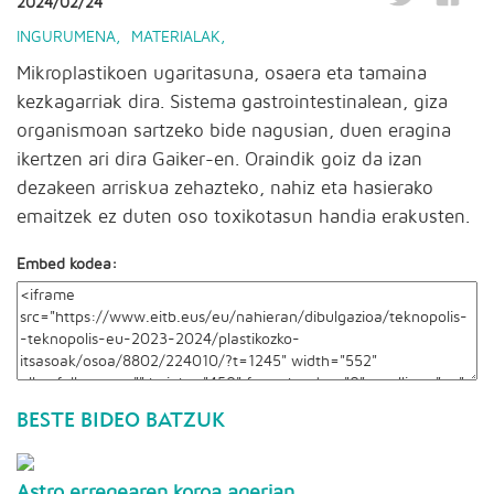
2024/02/24
INGURUMENA
,
MATERIALAK
,
Mikroplastikoen ugaritasuna, osaera eta tamaina
kezkagarriak dira. Sistema gastrointestinalean, giza
organismoan sartzeko bide nagusian, duen eragina
ikertzen ari dira Gaiker-en. Oraindik goiz da izan
dezakeen arriskua zehazteko, nahiz eta hasierako
emaitzek ez duten oso toxikotasun handia erakusten.
Embed kodea:
BESTE BIDEO BATZUK
Astro erregearen koroa agerian