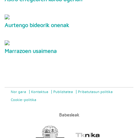
Aurtengo bideorik onenak
Marrazoen usaimena
Nor gara
Kontaktua
Publizitatea
Pribatutasun politika
Cookie-politika
Babesleak