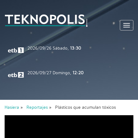
Toggl
navig
2026/09/26
Sábado,
13:30
2026/09/27
Domingo,
12:20
Hasiera
»
Reportajes
» Plásticos que acumulan tóxicos