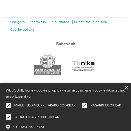
Nor gara
Kontaktua
Publizitatea
Pribatutasun politika
Cookie-politika
Babesleak
×
WEBGUNE honek cookie propioak eta hirugarrenen cookie-fitxategiak
erabiltzen ditu.
ANALISI EDO NEURKETARAKO COOKIEAK
IRAGARKI COOKIEAK
SAILKATU GABEKO COOKIEAK
XEHETASUNAK IKUSI