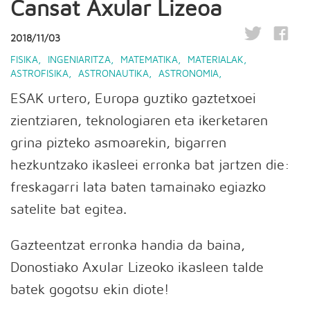
Cansat Axular Lizeoa
2018/11/03
FISIKA
,
INGENIARITZA
,
MATEMATIKA
,
MATERIALAK
,
ASTROFISIKA
,
ASTRONAUTIKA
,
ASTRONOMIA
,
ESAK urtero, Europa guztiko gaztetxoei
zientziaren, teknologiaren eta ikerketaren
grina pizteko asmoarekin, bigarren
hezkuntzako ikasleei erronka bat jartzen die:
freskagarri lata baten tamainako egiazko
satelite bat egitea.
Gazteentzat erronka handia da baina,
Donostiako Axular Lizeoko ikasleen talde
batek gogotsu ekin diote!