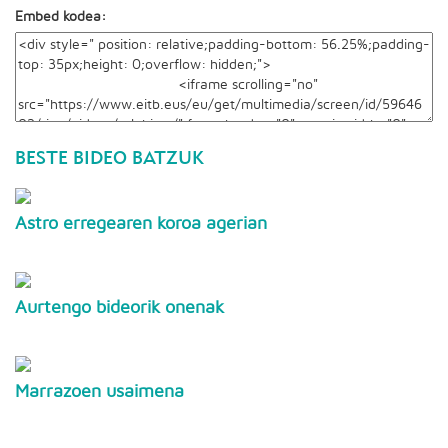
Embed kodea:
BESTE BIDEO BATZUK
Astro erregearen koroa agerian
Aurtengo bideorik onenak
Marrazoen usaimena