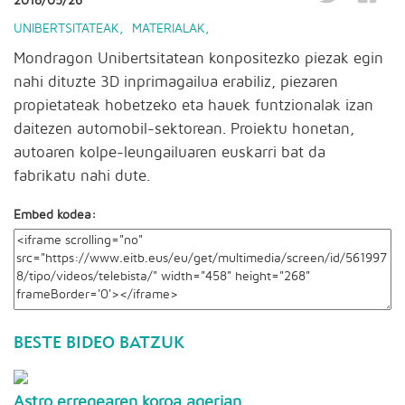
2018/05/26
UNIBERTSITATEAK
,
MATERIALAK
,
Mondragon Unibertsitatean konpositezko piezak egin
nahi dituzte 3D inprimagailua erabiliz, piezaren
propietateak hobetzeko eta hauek funtzionalak izan
daitezen automobil-sektorean. Proiektu honetan,
autoaren kolpe-leungailuaren euskarri bat da
fabrikatu nahi dute.
Embed kodea:
BESTE BIDEO BATZUK
Astro erregearen koroa agerian