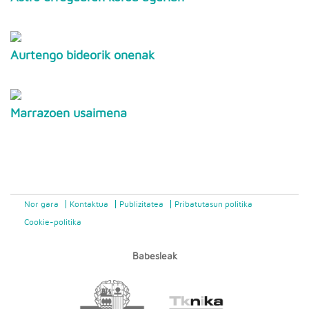
Aurtengo bideorik onenak
Marrazoen usaimena
Nor gara
Kontaktua
Publizitatea
Pribatutasun politika
Cookie-politika
Babesleak