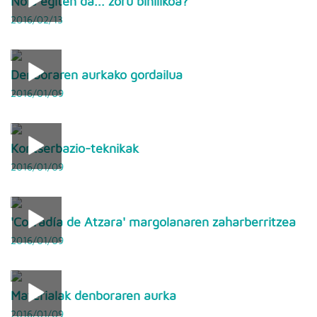
Nola egiten da... zoru binilikoa?
2016/02/13
Denboraren aurkako gordailua
2016/01/09
Kontserbazio-teknikak
2016/01/09
'Cofradía de Atzara' margolanaren zaharberritzea
2016/01/09
Materialak denboraren aurka
2016/01/09