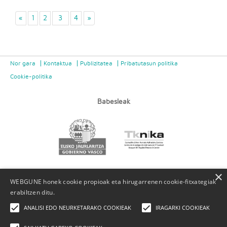
«
1
2
3
4
»
Nor gara
Kontaktua
Publizitatea
Pribatutasun politika
Cookie-politika
Babesleak
×
WEBGUNE honek cookie propioak eta hirugarrenen cookie-fitxategiak
erabiltzen ditu.
ANALISI EDO NEURKETARAKO COOKIEAK
IRAGARKI COOKIEAK