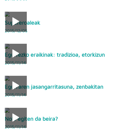
Supereroaleak
2015/12/05
Egurrezko eraikinak: tradizioa, etorkizun
2015/11/14
Egurraren jasangarritasuna, zenbakitan
2015/11/14
Nola egiten da beira?
2015/11/14