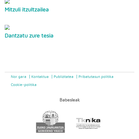
Mitzuli itzultzailea
Dantzatu zure tesia
Nor gara
Kontaktua
Publizitatea
Pribatutasun politika
Cookie-politika
Babesleak