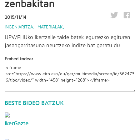
zenbakitan
2015/11/14
INGENIARITZA
,
MATERIALAK
,
UPV/EHUko ikertzaile talde batek egurrezko egituren
jasangarritasuna neurtzeko indize bat garatu du.
Embed kodea:
BESTE BIDEO BATZUK
IkerGazte