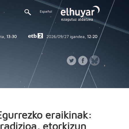
Español
ta,
13:30
2026/09/27
igandea,
12:20
Egurrezko eraikinak:
tradizioa, etorkizun