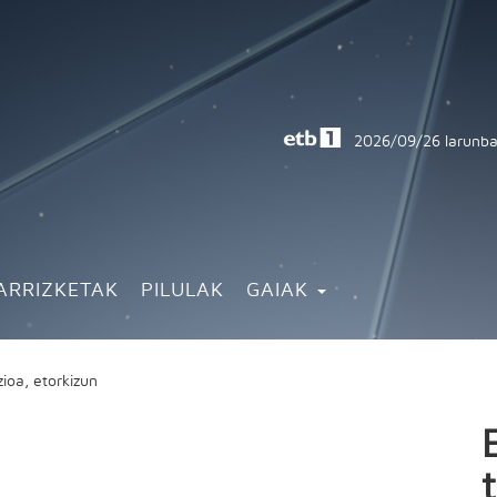
2026/09/26
larunba
ARRIZKETAK
PILULAK
GAIAK
zioa, etorkizun