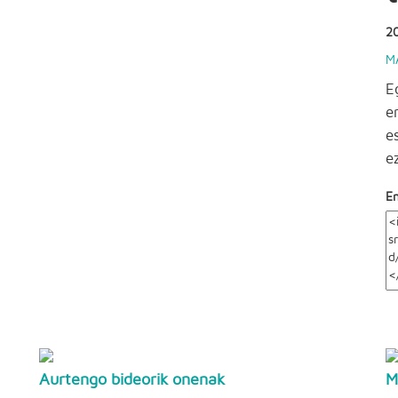
20
M
E
e
e
e
E
Aurtengo bideorik onenak
M