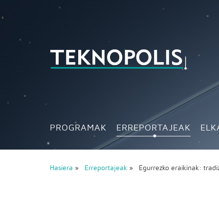
PROGRAMAK
ERREPORTAJEAK
ELK
Hasiera
»
Erreportajeak
» Egurrezko eraikinak: tradi