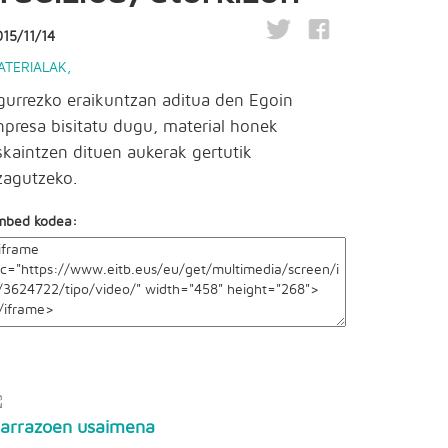
15/11/14
ATERIALAK
,
gurrezko eraikuntzan aditua den Egoin
npresa bisitatu dugu, material honek
skaintzen dituen aukerak gertutik
zagutzeko.
mbed kodea:
arrazoen usaimena