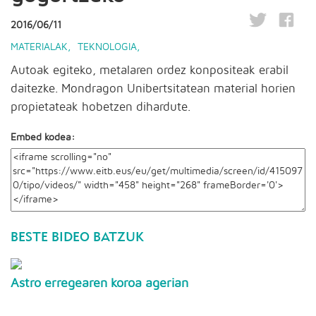
2016/06/11
MATERIALAK
,
TEKNOLOGIA
,
Autoak egiteko, metalaren ordez konpositeak erabil
daitezke. Mondragon Unibertsitatean material horien
propietateak hobetzen dihardute.
Embed kodea:
BESTE BIDEO BATZUK
Astro erregearen koroa agerian