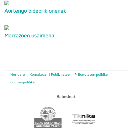
Aurtengo bideorik onenak
Marrazoen usaimena
Nor gara
Kontaktua
Publizitatea
Pribatutasun politika
Cookie-politika
Babesleak