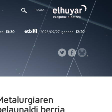
Español
ta,
13:30
2026/09/27
igandea,
12:20
Metalurgiaren
belaunaldi berria