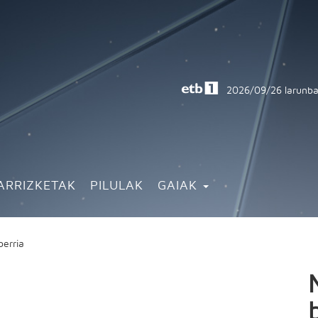
2026/09/26
larunba
ARRIZKETAK
PILULAK
GAIAK
 berria