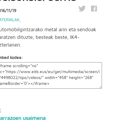
16/11/19
ATERIALAK
,
utomobilgintzarako metal arin eta sendoak
aratzen dituzte, besteak beste, IK4-
zterlanen.
mbed kodea:
arrazoen usaimena