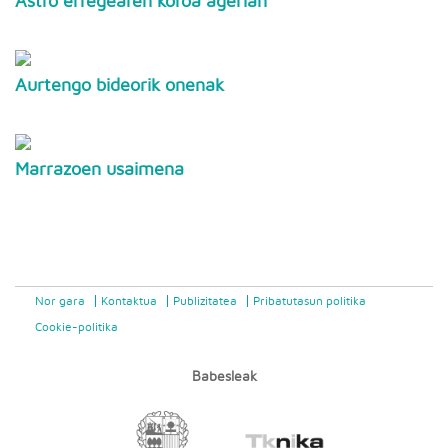
Astro erregearen koroa agerian
Aurtengo bideorik onenak
Marrazoen usaimena
Nor gara
Kontaktua
Publizitatea
Pribatutasun politika
Cookie-politika
Babesleak