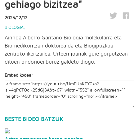
gehiago bizitzea"
2025/12/12
BIOLOGIA
,
Ainhoa Alberro Garitano Biologia molekularra eta
Biomedikuntzan doktorea da eta Biogipuzkoa
zentroko ikertzailea. Urteen joanak gure gorputzean
dituen ondorioei buruz galdetu diogu.
Embed kodea:
BESTE BIDEO BATZUK