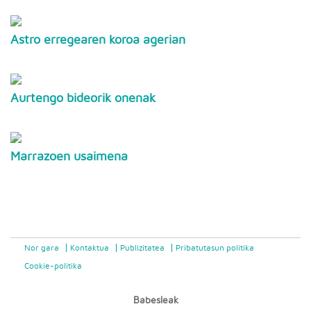
Astro erregearen koroa agerian
Aurtengo bideorik onenak
Marrazoen usaimena
Nor gara
Kontaktua
Publizitatea
Pribatutasun politika
Cookie-politika
Babesleak