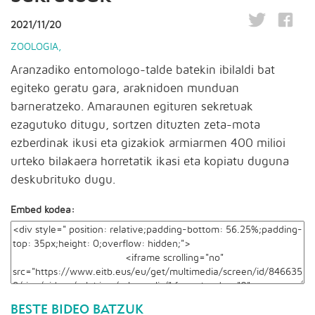
2021/11/20
ZOOLOGIA
,
Aranzadiko entomologo-talde batekin ibilaldi bat
egiteko geratu gara, araknidoen munduan
barneratzeko. Amaraunen egituren sekretuak
ezagutuko ditugu, sortzen dituzten zeta-mota
ezberdinak ikusi eta gizakiok armiarmen 400 milioi
urteko bilakaera horretatik ikasi eta kopiatu duguna
deskubrituko dugu.
Embed kodea:
BESTE BIDEO BATZUK