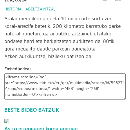
2018/03/24
HISTORIA
,
ABELTZAINTZA
,
Aralar mendilerroa duela 40 milioi urte sortu zen
koral-arrezife batetik. 200 kilometro karratuko parke
natural honetan, garai bateko artzainek utzitako
ondarea harri eta harkaitzetan aurkitzen da. 80tik
gora megalito daude parkean barreiatuta.
Azken aurkikuntza, bizileku bat izan da.
Embed kodea:
BESTE BIDEO BATZUK
Astro erregearen koroa agerian