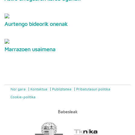
Aurtengo bideorik onenak
Marrazoen usaimena
Nor gara
Kontaktua
Publizitatea
Pribatutasun politika
Cookie-politika
Babesleak