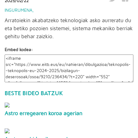
2025/02/22
INGURUMENA
,
Arratoiekin akabatzeko teknologiak asko aurreratu du
eta betiko pozoien sistemei, sistema mekaniko berriak
gehitu behar zaizkio.
Embed kodea:
BESTE BIDEO BATZUK
Astro erregearen koroa agerian