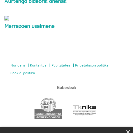
Aurtengo bideorik onenak
Marrazoen usaimena
Nor gara
Kontaktua
Publizitatea
Pribatutasun politika
Cookie-politika
Babesleak
×