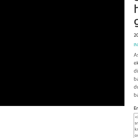
2
I
A
e
d
b
d
b
E