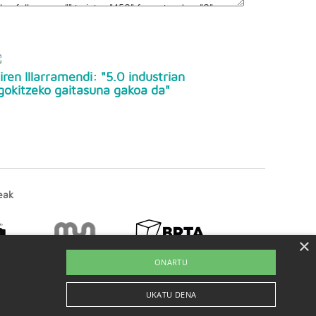
iren Illarramendi: "5.0 industrian
gokitzeko gaitasuna gakoa da"
eak
×
ONARTU
UKATU DENA