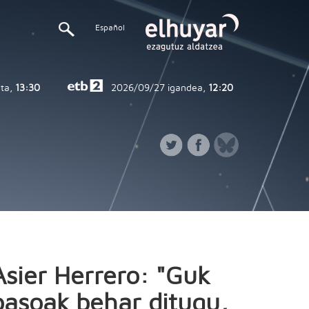
Español
ta,
13:30
2026/09/27
igandea,
12:20
Asier Herrero: "Guk
basoak behar ditugu,