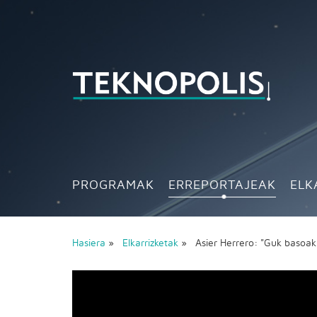
PROGRAMAK
ERREPORTAJEAK
ELK
Hasiera
»
Elkarrizketak
» Asier Herrero: "Guk basoak