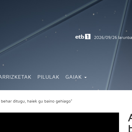
2026/09/26
larunba
ARRIZKETAK
PILULAK
GAIAK
 behar ditugu, haiek gu baino gehiago"