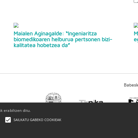
Maialen Aginagalde: “Ingeniaritza
M
biomedikoaren helburua pertsonen bizi-
e
kalitatea hobetzea da”
Babesl
 erabiltzen ditu.
a
SAILKATU GABEKO COOKIEAK