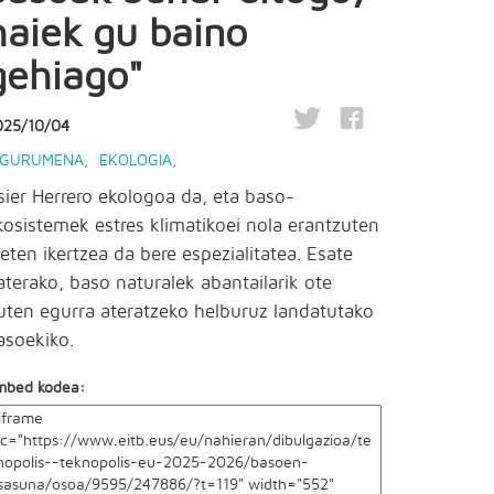
haiek gu baino
gehiago"
025/10/04
NGURUMENA
,
EKOLOGIA
,
sier Herrero ekologoa da, eta baso-
kosistemek estres klimatikoei nola erantzuten
ieten ikertzea da bere espezialitatea. Esate
aterako, baso naturalek abantailarik ote
uten egurra ateratzeko helburuz landatutako
asoekiko.
mbed kodea: