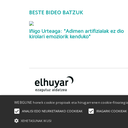
BESTE BIDEO BATZUK
Iñigo Urteaga: "Adimen artifizialak ez dio
kirolari emoziorik kenduko"
WEBGUNE honek cookie propioak eta hirugarrenen cookie-fitxategiak
Nor gara
Kontaktua
Publizitatea
Pribatutasun politik
ANALISI EDO NEURKETARAKO COOKIEAK
IRAGARKI COOKIEAK
Cookie-politika
XEHETASUNAK IKUSI