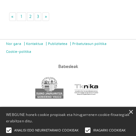
«
1
2
3
»
Nor gara
Kontaktua
Publizitatea
Pribatutasun politika
Cookie-politika
Babesleak
×
WEBGUNE honek cookie propioak eta hirugarrenen cookie-fitxategiak
erabiltzen ditu.
ANALISI EDO NEURKETARAKO COOKIEAK
IRAGARKI COOKIEAK