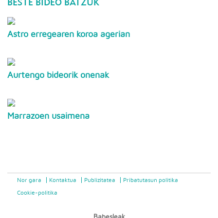
BESTE BIDEO BATZUK
Astro erregearen koroa agerian
Aurtengo bideorik onenak
Marrazoen usaimena
Nor gara
Kontaktua
Publizitatea
Pribatutasun politika
Cookie-politika
Babesleak