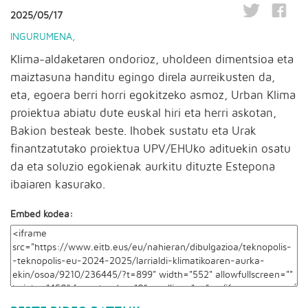
2025/05/17
INGURUMENA
,
Klima-aldaketaren ondorioz, uholdeen dimentsioa eta
maiztasuna handitu egingo direla aurreikusten da,
eta, egoera berri horri egokitzeko asmoz, Urban Klima
proiektua abiatu dute euskal hiri eta herri askotan,
Bakion besteak beste. Ihobek sustatu eta Urak
finantzatutako proiektua UPV/EHUko adituekin osatu
da eta soluzio egokienak aurkitu dituzte Estepona
ibaiaren kasurako.
Embed kodea: