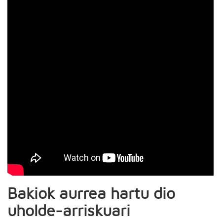
Bakiok aurrea hartu dio
uholde-arriskuari