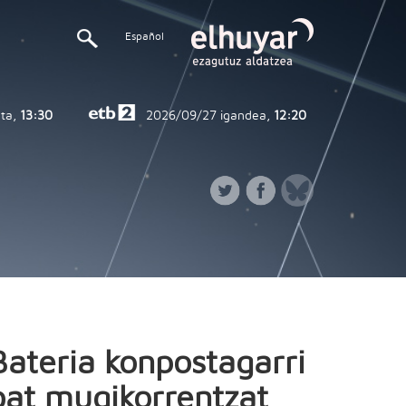
Español
ta,
13:30
2026/09/27
igandea,
12:20
Bateria konpostagarri
bat mugikorrentzat