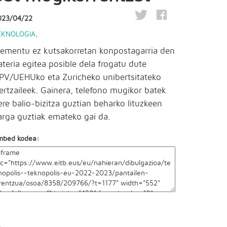
023/04/22
EKNOLOGIA
,
lementu ez kutsakorretan konpostagarria den
ateria egitea posible dela frogatu dute
PV/UEHUko eta Zuricheko unibertsitateko
kertzaileek. Gainera, telefono mugikor batek
ere balio-bizitza guztian beharko lituzkeen
arga guztiak emateko gai da.
mbed kodea: