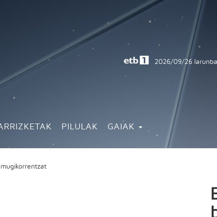
2026/09/26
larunba
ARRIZKETAK
PILULAK
GAIAK
t mugikorrentzat