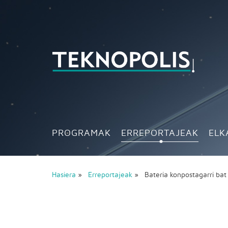
PROGRAMAK
ERREPORTAJEAK
ELK
Hasiera
»
Erreportajeak
» Bateria konpostagarri ba