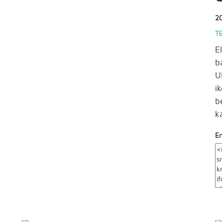
2
T
E
b
U
i
b
k
E