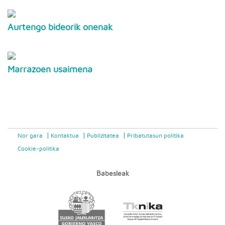
Aurtengo bideorik onenak
Marrazoen usaimena
Nor gara
Kontaktua
Publizitatea
Pribatutasun politika
Cookie-politika
Babesleak