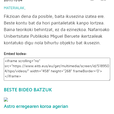
2017/11/04
MATERIALAK
,
Fikzioan dena da posible, baita ikusezina izatea ere.
Beste kontu bat da hori pantailetatik kanpo lortzea.
Baina teorikoki behintzat, ez da ezinezkoa. Nafarroako
Unibertsitate Publikoko Miguel Beruete ikertzaileak
kontatuko digu nola bihurtu objektu bat ikusezin.
Embed kodea:
BESTE BIDEO BATZUK
Astro erregearen koroa agerian