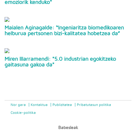
emoziorik kenduko"
Maialen Aginagalde: “Ingeniaritza biomedikoaren
helburua pertsonen bizi-kalitatea hobetzea da”
Miren Illarramendi: "5.0 industrian egokitzeko
gaitasuna gakoa da"
Nor gara
Kontaktua
Publizitatea
Pribatutasun politika
Cookie-politika
Babesleak