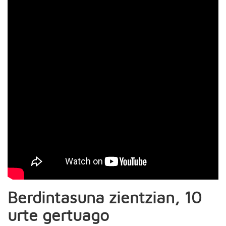
Berdintasuna zientzian, 10
urte gertuago