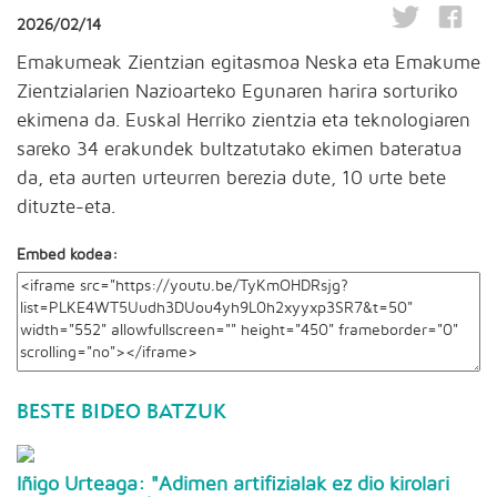
2026/02/14
Emakumeak Zientzian egitasmoa Neska eta Emakume
Zientzialarien Nazioarteko Egunaren harira sorturiko
ekimena da. Euskal Herriko zientzia eta teknologiaren
sareko 34 erakundek bultzatutako ekimen bateratua
da, eta aurten urteurren berezia dute, 10 urte bete
dituzte-eta.
Embed kodea:
BESTE BIDEO BATZUK
Iñigo Urteaga: "Adimen artifizialak ez dio kirolari