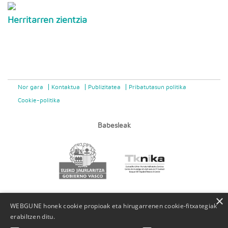
Herritarren zientzia
Nor gara
Kontaktua
Publizitatea
Pribatutasun politika
Cookie-politika
Babesleak
×
WEBGUNE honek cookie propioak eta hirugarrenen cookie-fitxategiak
erabiltzen ditu.