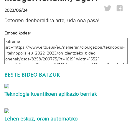
2023/06/24
Datorren denboraldira arte, uda ona pasa!
Embed kodea:
BESTE BIDEO BATZUK
Teknologia kuantikoen aplikazio berriak
Lehen eskuz, orain automatiko