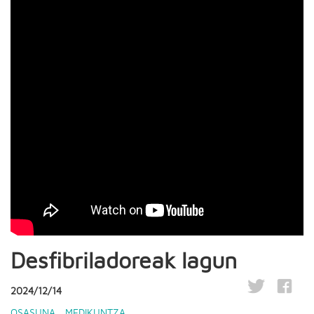
Desfibriladoreak lagun
2024/12/14
OSASUNA
,
MEDIKUNTZA
,