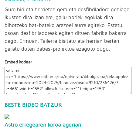
Gure hiri eta herrietan gero eta desfibriladore gehiago
ikusten dira. Izan ere, gailu horiek egokiak dira
bihotzeko bat-bateko arazoei aurre egiteko. Estatu
osoan desfibriladoreak egiten dituen fabrika bakarra
dago, Ermuan. Tailerra bisitatu eta herrian bertan
garatu duten babes-proiektua ezagutu dugu.
Embed kodea:
BESTE BIDEO BATZUK
Astro erregearen koroa agerian