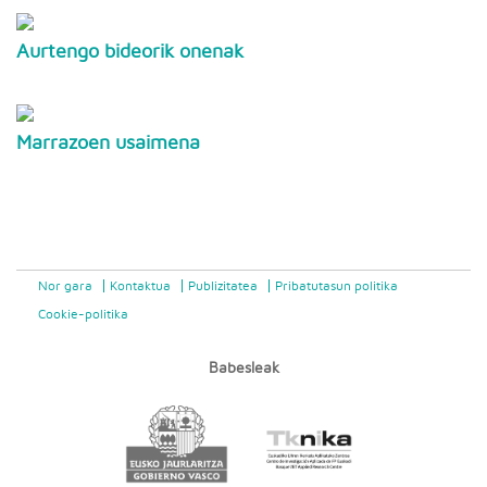
Aurtengo bideorik onenak
Marrazoen usaimena
Nor gara
Kontaktua
Publizitatea
Pribatutasun politika
Cookie-politika
Babesleak