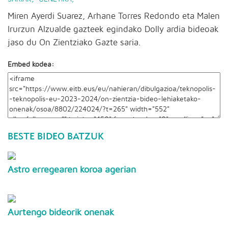
Miren Ayerdi Suarez, Arhane Torres Redondo eta Malen
Irurzun Alzualde gazteek egindako Dolly ardia bideoak
jaso du On Zientziako Gazte saria.
Embed kodea:
BESTE BIDEO BATZUK
Astro erregearen koroa agerian
Aurtengo bideorik onenak