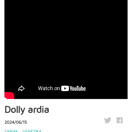
Dolly ardia
2024/06/15
SARIAK
,
GENETIKA
,