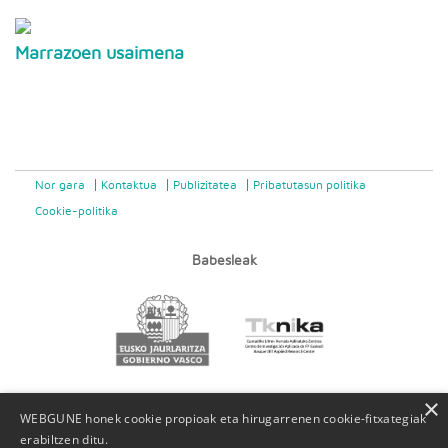
Marrazoen usaimena
Nor gara
Kontaktua
Publizitatea
Pribatutasun politika
Cookie-politika
Babesleak
×
WEBGUNE honek cookie propioak eta hirugarrenen cookie-fitxategiak
erabiltzen ditu.