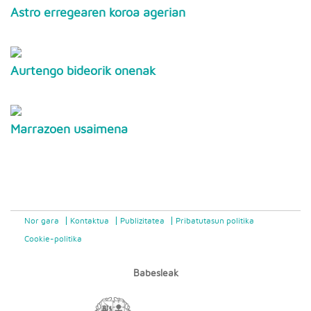
Astro erregearen koroa agerian
Aurtengo bideorik onenak
Marrazoen usaimena
Nor gara
Kontaktua
Publizitatea
Pribatutasun politika
Cookie-politika
Babesleak