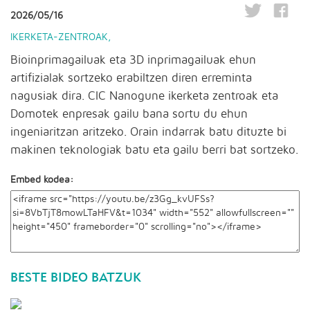
2026/05/16
IKERKETA-ZENTROAK
,
Bioinprimagailuak eta 3D inprimagailuak ehun
artifizialak sortzeko erabiltzen diren erreminta
nagusiak dira. CIC Nanogune ikerketa zentroak eta
Domotek enpresak gailu bana sortu du ehun
ingeniaritzan aritzeko. Orain indarrak batu dituzte bi
makinen teknologiak batu eta gailu berri bat sortzeko.
Embed kodea:
BESTE BIDEO BATZUK