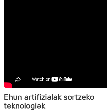
Ehun artifizialak sortzeko
teknologiak