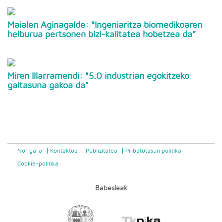
Maialen Aginagalde: “Ingeniaritza biomedikoaren
helburua pertsonen bizi-kalitatea hobetzea da”
Miren Illarramendi: "5.0 industrian egokitzeko
gaitasuna gakoa da"
Nor gara
Kontaktua
Publizitatea
Pribatutasun politika
Cookie-politika
Babesleak