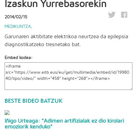
Izaskun Yurrebasorekin
2014/02/15
MEDIKUNTZA
,
Garunaren aktibitate elektrikoa neurtzea da epilepsia
diagnostikatzeko tresnetako bat.
Embed kodea:
BESTE BIDEO BATZUK
Iñigo Urteaga: "Adimen artifizialak ez dio kirolari
emoziorik kenduko"