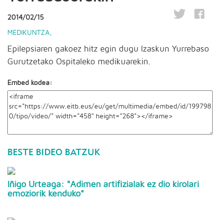
2014/02/15
MEDIKUNTZA
,
Epilepsiaren gakoez hitz egin dugu Izaskun Yurrebaso
Gurutzetako Ospitaleko medikuarekin.
Embed kodea:
BESTE BIDEO BATZUK
Iñigo Urteaga: "Adimen artifizialak ez dio kirolari
emoziorik kenduko"