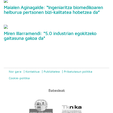
Maialen Aginagalde: “Ingeniaritza biomedikoaren
helburua pertsonen bizi-kalitatea hobetzea da”
Miren Illarramendi: "5.0 industrian egokitzeko
gaitasuna gakoa da"
Nor gara
Kontaktua
Publizitatea
Pribatutasun politika
Cookie-politika
Babesleak