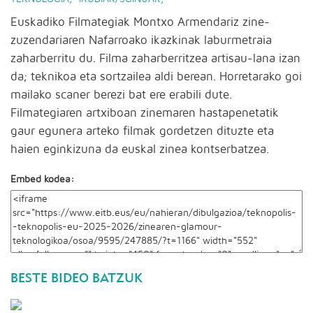
Euskadiko Filmategiak Montxo Armendariz zine-
zuzendariaren Nafarroako ikazkinak laburmetraia
zaharberritu du. Filma zaharberritzea artisau-lana izan
da; teknikoa eta sortzailea aldi berean. Horretarako goi
mailako scaner berezi bat ere erabili dute.
Filmategiaren artxiboan zinemaren hastapenetatik
gaur egunera arteko filmak gordetzen dituzte eta
haien eginkizuna da euskal zinea kontserbatzea.
Embed kodea:
BESTE BIDEO BATZUK