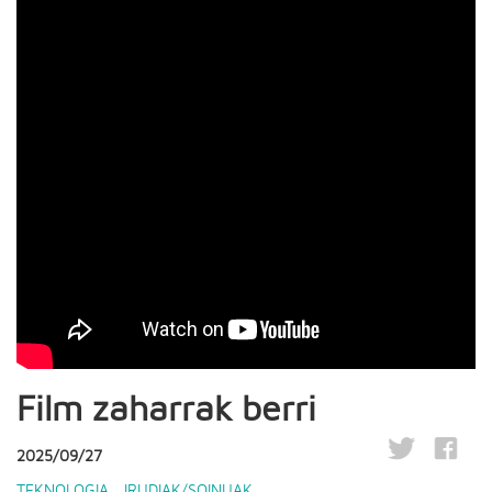
Film zaharrak berri
2025/09/27
TEKNOLOGIA
,
IRUDIAK/SOINUAK
,