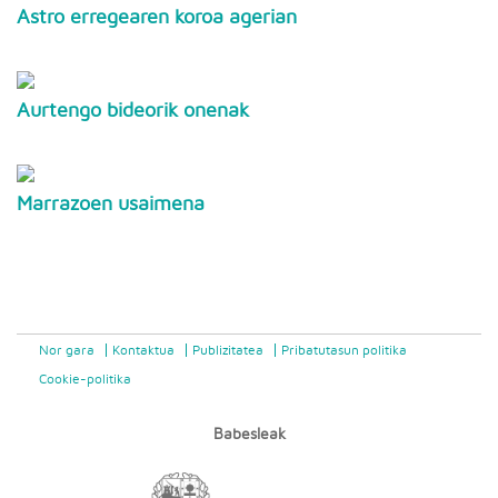
Astro erregearen koroa agerian
Aurtengo bideorik onenak
Marrazoen usaimena
Nor gara
Kontaktua
Publizitatea
Pribatutasun politika
Cookie-politika
Babesleak