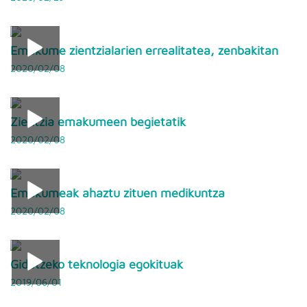
Emakume zientzialarien errealitatea, zenbakitan
2020/02/08
Zientzia emakumeen begietatik
2020/02/08
Emakumeak ahaztu zituen medikuntza
2020/02/08
Gidatzeko teknologia egokituak
2019/06/01