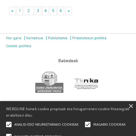
«
1
2
3
4
5
6
»
Nor gara
Kontaktua
Publizitatea
Pribatutasun politika
Cookie-politika
Babesleak
×
WEBGUNE honek cookie propioak eta hirugarrenen cookie-fitxategiak
erabiltzen ditu.
ANALISI EDO NEURKETARAKO COOKIEAK
IRAGARKI COOKIEAK