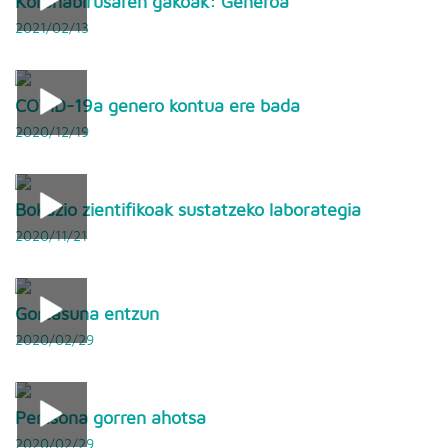
Koronabirusaren gakoak: Generoa
2021/02/13
COVID-19a genero kontua ere bada
2020/12/19
Bokazio zientifikoak sustatzeko laborategia
2020/11/21
Gortasuna entzun
2020/02/29
Pertsona gorren ahotsa
2020/02/29