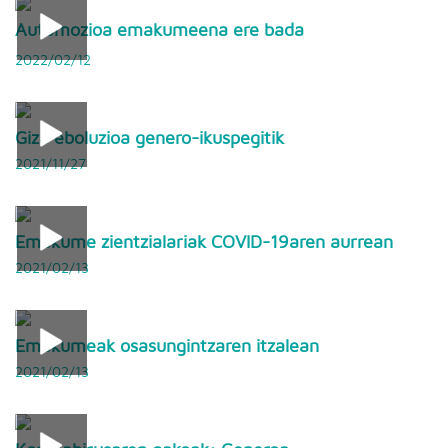
Automozioa emakumeena ere bada
2022/02/12
Giza eboluzioa genero-ikuspegitik
2021/11/27
Emakume zientzialariak COVID-19aren aurrean
2021/02/13
Emakumeak osasungintzaren itzalean
2021/02/13