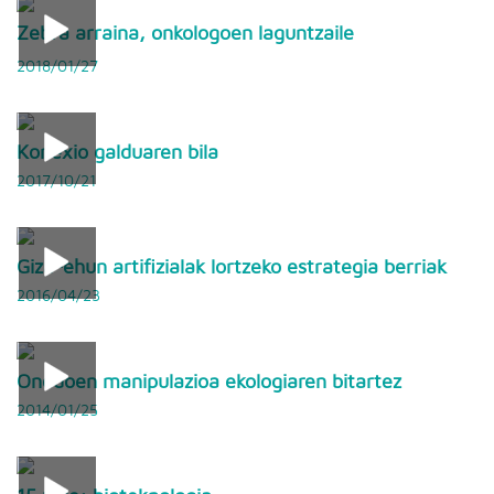
Zebra arraina, onkologoen laguntzaile
2018/01/27
Konexio galduaren bila
2017/10/21
Giza-ehun artifizialak lortzeko estrategia berriak
2016/04/23
Onddoen manipulazioa ekologiaren bitartez
2014/01/25