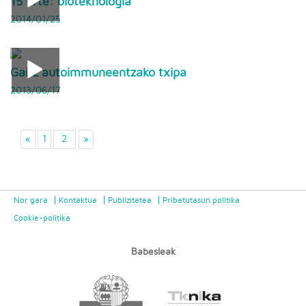
15 urte: bioteknologia
2014/01/25
Gaitz autoimmuneentzako txipa
2013/06/17
«
1
2
»
Nor gara
Kontaktua
Publizitatea
Pribatutasun politika
Cookie-politika
Babesleak