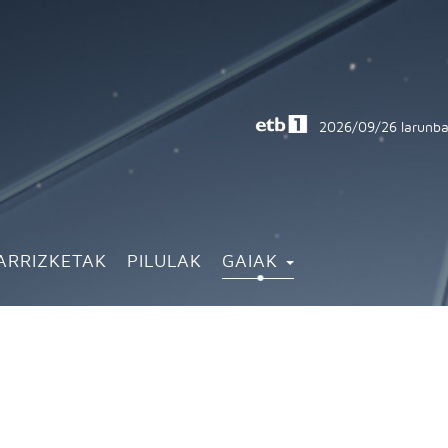
2026/09/26
larunba
ARRIZKETAK
PILULAK
GAIAK