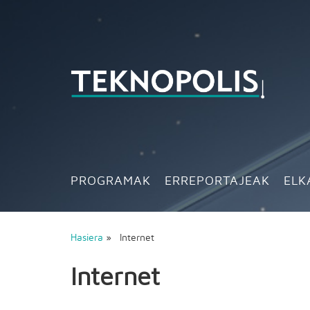
PROGRAMAK
ERREPORTAJEAK
ELK
Hasiera
» Internet
Internet