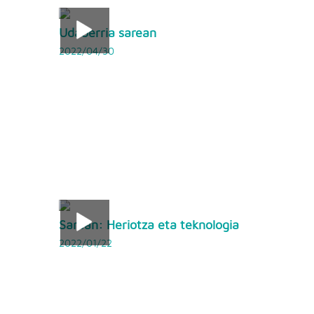
Udaberria sarean
2022/04/30
Sarean: Heriotza eta teknologia
2022/01/22