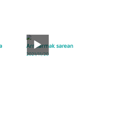
a
Armiarmak sarean
2021/11/20