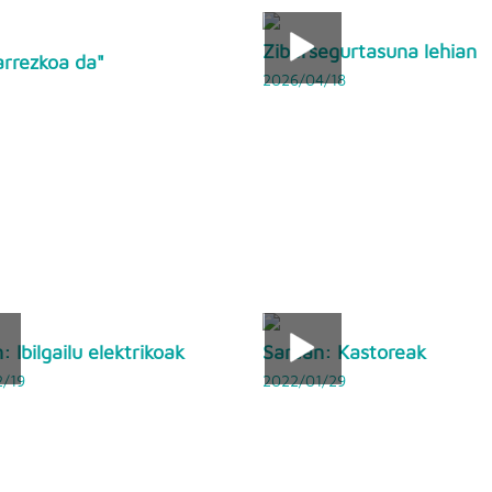
Zibersegurtasuna lehian
arrezkoa da"
2026/04/18
 Ibilgailu elektrikoak
Sarean: Kastoreak
/19
2022/01/29