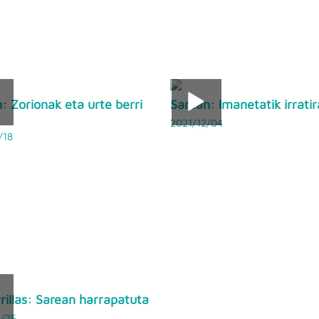
: Zorionak eta urte berri
Sarean: Imanetatik irratir
2021/12/04
/18
rrillas: Sarean harrapatuta
/25