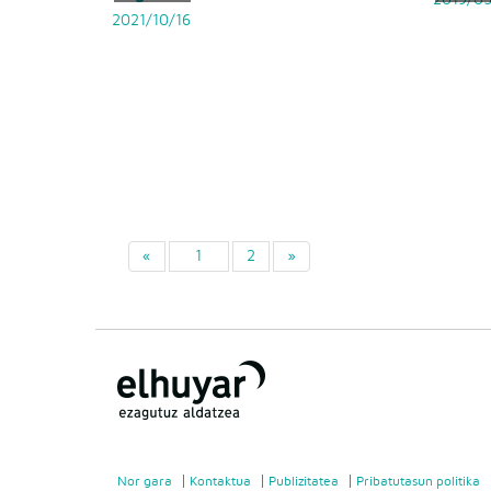
2021/10/16
«
1
2
»
Nor gara
Kontaktua
Publizitatea
Pribatutasun politika