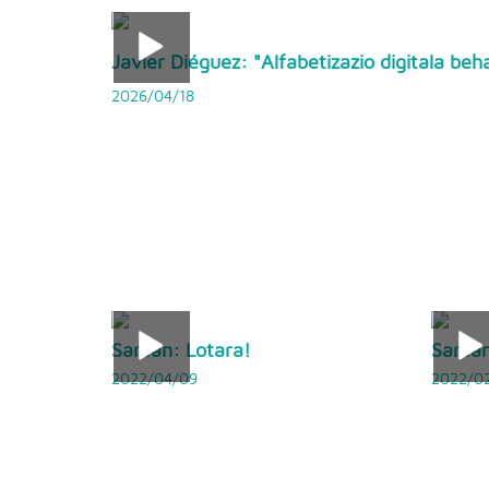
Javier Diéguez: "Alfabetizazio digitala beh
2026/04/18
Sarean: Lotara!
Sarean:
2022/04/09
2022/02