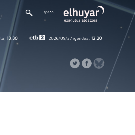
Español
ta,
13:30
2026/09/27
igandea,
12:20