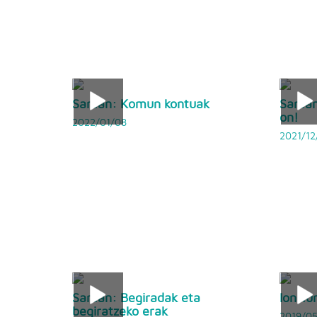
Sarean: Komun kontuak
Sarean
on!
2022/01/08
2021/12
Sarean: Begiradak eta
Ion Tu
begiratzeko erak
2019/05