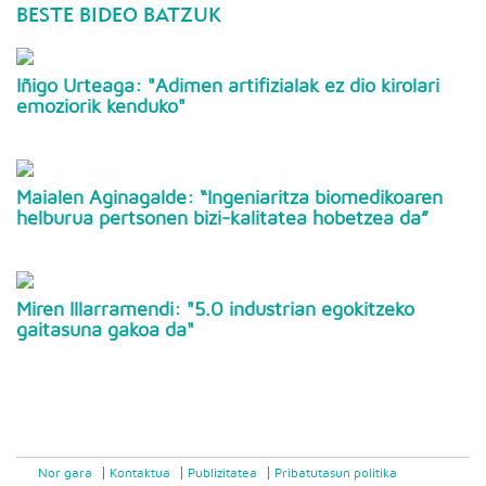
BESTE BIDEO BATZUK
Iñigo Urteaga: "Adimen artifizialak ez dio kirolari
emoziorik kenduko"
Maialen Aginagalde: “Ingeniaritza biomedikoaren
helburua pertsonen bizi-kalitatea hobetzea da”
Miren Illarramendi: "5.0 industrian egokitzeko
gaitasuna gakoa da"
Nor gara
Kontaktua
Publizitatea
Pribatutasun politika