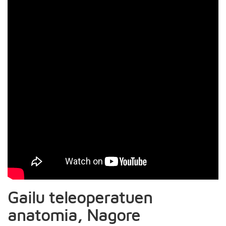
Gailu teleoperatuen
anatomia, Nagore