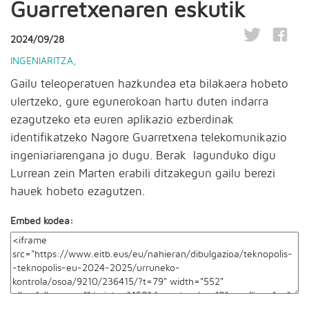
Guarretxenaren eskutik
2024/09/28
INGENIARITZA
,
Gailu teleoperatuen hazkundea eta bilakaera hobeto
ulertzeko, gure egunerokoan hartu duten indarra
ezagutzeko eta euren aplikazio ezberdinak
identifikatzeko Nagore Guarretxena telekomunikazio
ingeniariarengana jo dugu. Berak lagunduko digu
Lurrean zein Marten erabili ditzakegun gailu berezi
hauek hobeto ezagutzen.
Embed kodea: