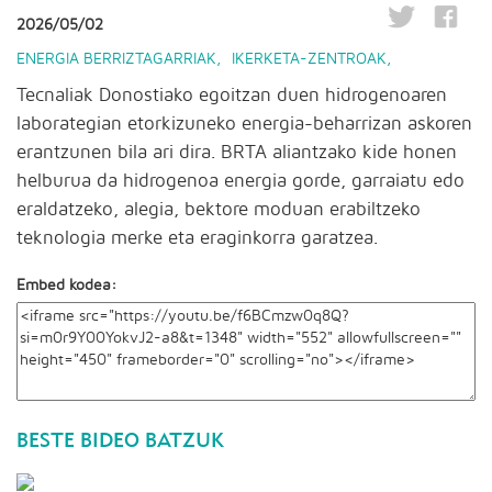
2026/05/02
ENERGIA BERRIZTAGARRIAK
,
IKERKETA-ZENTROAK
,
Tecnaliak Donostiako egoitzan duen hidrogenoaren
laborategian etorkizuneko energia-beharrizan askoren
erantzunen bila ari dira. BRTA aliantzako kide honen
helburua da hidrogenoa energia gorde, garraiatu edo
eraldatzeko, alegia, bektore moduan erabiltzeko
teknologia merke eta eraginkorra garatzea.
Embed kodea:
BESTE BIDEO BATZUK