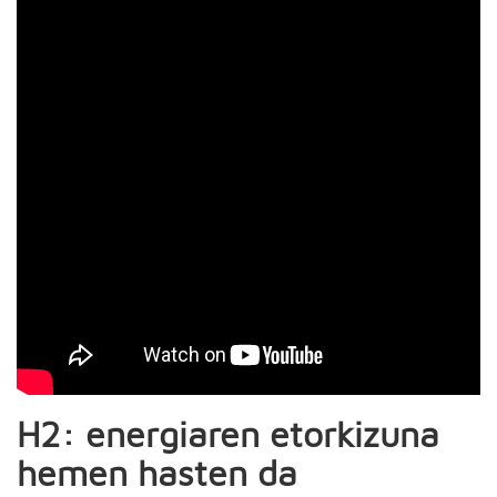
H2: energiaren etorkizuna
hemen hasten da