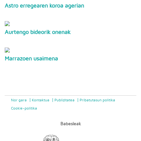
Astro erregearen koroa agerian
Aurtengo bideorik onenak
Marrazoen usaimena
Nor gara
Kontaktua
Publizitatea
Pribatutasun politika
Cookie-politika
Babesleak