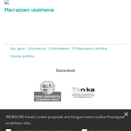
Marrazoen usaimena
Nor gara
Kontaktua
Publizitatea
Pribatutasun politika
Cookie-politika
Babesleak
×
WEBGUNE honek cookie propioak eta hirugarrenen cookie-fitxategiak
erabiltzen ditu.