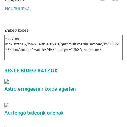
2014/07/05
INGURUMENA
,
.
Embed kodea:
BESTE BIDEO BATZUK
Astro erregearen koroa agerian
Aurtengo bideorik onenak